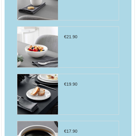
€
21.90
€
19.90
€
17.90