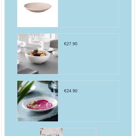
€
27.90
€
24.90