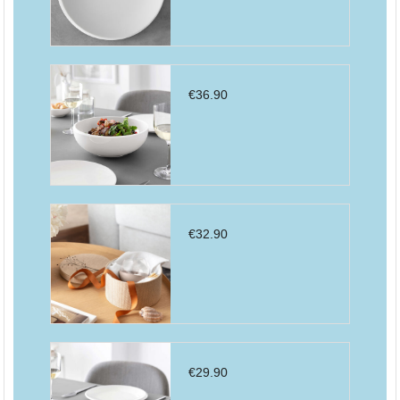
€
36.90
€
32.90
€
29.90