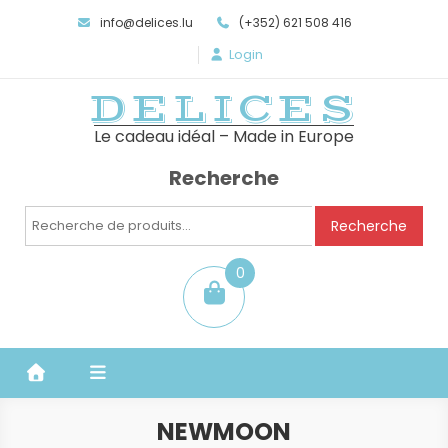
info@delices.lu
(+352) 621 508 416
Login
DELICES
Le cadeau idéal – Made in Europe
Recherche
Recherche
Recherche
pour :
0
item
NEWMOON