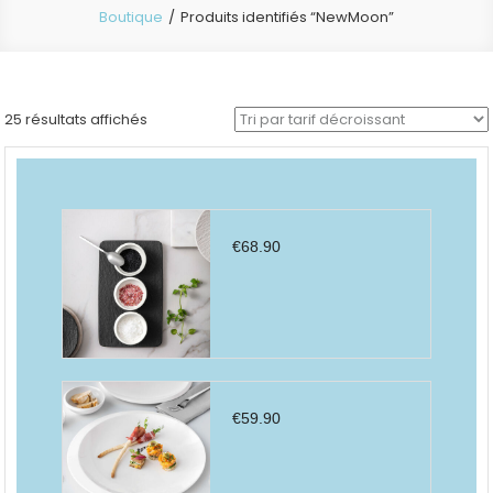
Boutique
Produits identifiés “NewMoon”
Trié
25 résultats affichés
par
prix
décroissant
€
68.90
€
59.90