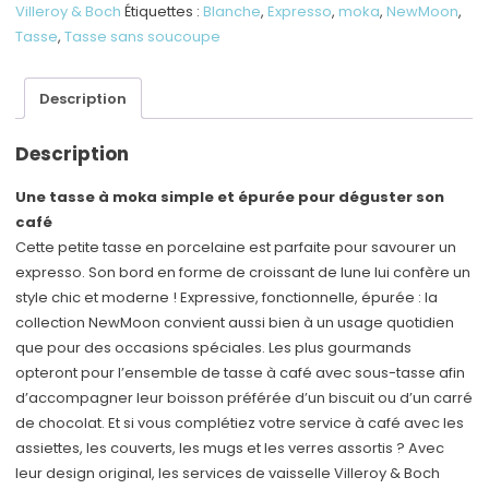
avec
Villeroy & Boch
Étiquettes :
Blanche
,
Expresso
,
moka
,
NewMoon
,
anse,
Tasse
,
Tasse sans soucoupe
blanche
Description
Description
Une tasse à moka simple et épurée pour déguster son
café
Cette petite tasse en porcelaine est parfaite pour savourer un
expresso. Son bord en forme de croissant de lune lui confère un
style chic et moderne ! Expressive, fonctionnelle, épurée : la
collection NewMoon convient aussi bien à un usage quotidien
que pour des occasions spéciales. Les plus gourmands
opteront pour l’ensemble de tasse à café avec sous-tasse afin
d’accompagner leur boisson préférée d’un biscuit ou d’un carré
de chocolat. Et si vous complétiez votre service à café avec les
assiettes, les couverts, les mugs et les verres assortis ? Avec
leur design original, les services de vaisselle Villeroy & Boch