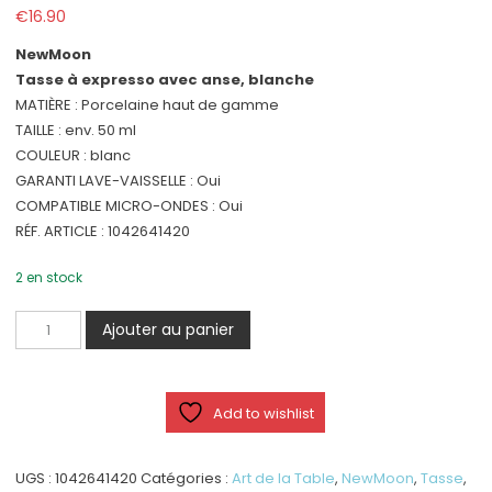
€
16.90
NewMoon
Tasse à expresso avec anse, blanche
MATIÈRE : Porcelaine haut de gamme
TAILLE : env. 50 ml
COULEUR : blanc
GARANTI LAVE-VAISSELLE : Oui
COMPATIBLE MICRO-ONDES : Oui
RÉF. ARTICLE : 1042641420
2 en stock
quantité
Ajouter au panier
de
NewMoon
-
Add to wishlist
Tasse
à
expresso
UGS :
1042641420
Catégories :
Art de la Table
,
NewMoon
,
Tasse
,