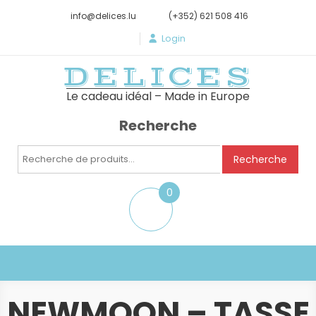
info@delices.lu
(+352) 621 508 416
Login
DELICES
Le cadeau idéal – Made in Europe
Recherche
Recherche
Recherche
pour :
0
item
NEWMOON – TASSE