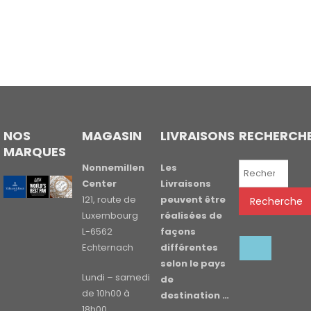
NOS
MAGASIN
LIVRAISONS
RECHERCH
MARQUES
Recherche
Nonnemillen
Les
pour :
Center
Livraisons
121, route de
peuvent être
Recherche
Luxembourg
réalisées de
L-6562
façons
Echternach
différentes
selon le pays
Lundi – samedi
de
de 10h00 à
destination …
18h00