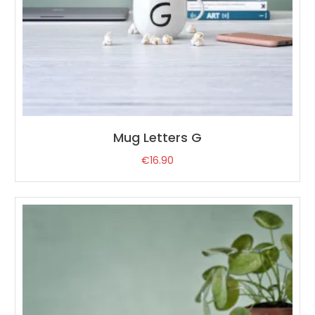
Mug Letters G
€
16.90