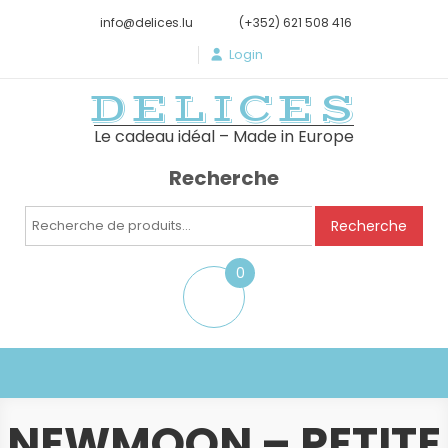
info@delices.lu
(+352) 621 508 416
Login
DELICES
Le cadeau idéal – Made in Europe
Recherche
Recherche
Recherche
pour :
0
item
NEWMOON – PETITE