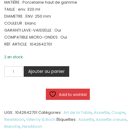
MATIÈRE : Porcelaine haut de gamme
TAILLE : env. 320 ml
DIAMETRE : ENV. 250 mm
COULEUR : blanc
GARANTI LAVE-VAISSELLE : Oui
COMPATIBLE MICRO-ONDES : Oui
RÉF. ARTICLE : 1042642701
2 en stock
quantité
Ajouter au panier
de
NewMoon
-
Add to wishlist
Petite
assiette
creuse,
UGS :
1042642701
Catégories :
Art de la Table
,
Assiette
,
Coupe
,
blanche
NewMoon
,
Villeroy & Boch
Étiquettes :
Assiette
,
Assiette creuse
,
Blanche
,
NewMoon