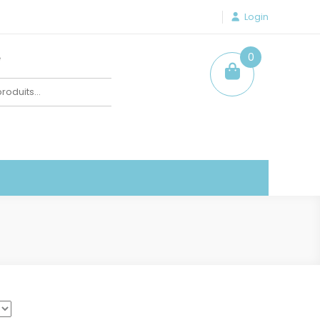
Login
e
0
item