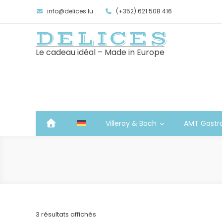
info@delices.lu
(+352) 621 508 416
DELICES
Le cadeau idéal – Made in Europe
Villeroy & Boch
AMT Gastr
Trié
3 résultats affichés