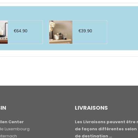
€
64.90
€
39.90
IN
LIVRAISONS
len Center
Les Livraisons peuvent être 
e de Luxembourg
de façons différentes selon 
hternach
de destination …