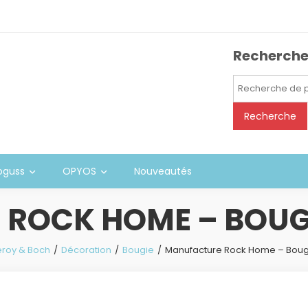
Recherch
Recherche
pour :
Recherche
oguss
OPYOS
Nouveautés
ROCK HOME – BOUGE
leroy & Boch
Décoration
Bougie
Manufacture Rock Home – Boug