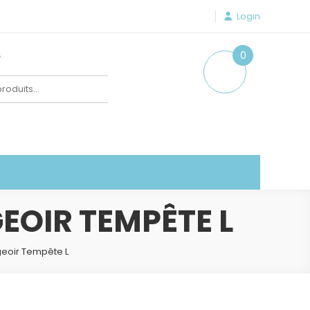
Login
e
0
item
OIR TEMPÊTE L
eoir Tempête L