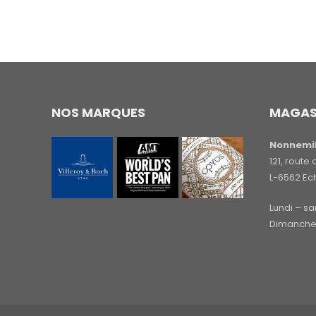
NOS MARQUES
MAGAS
Nonnemil
121, rout
L-6562 Ec
Lundi – s
Dimanche 