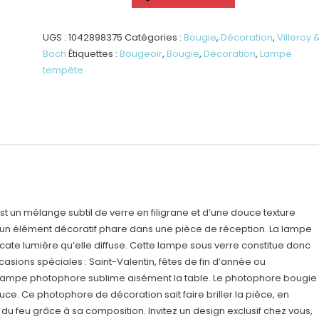
Home
-
Bougeoir
UGS :
1042898375
Catégories :
Bougie
,
Décoration
,
Villeroy 
Tempête
Boch
Étiquettes :
Bougeoir
,
Bougie
,
Décoration
,
Lampe
L
tempête
st un mélange subtil de verre en filigrane et d’une douce texture
 un élément décoratif phare dans une pièce de réception. La lampe
cate lumière qu’elle diffuse. Cette lampe sous verre constitue donc
casions spéciales : Saint-Valentin, fêtes de fin d’année ou
 lampe photophore sublime aisément la table. Le photophore bougie
e. Ce photophore de décoration sait faire briller la pièce, en
du feu grâce à sa composition. Invitez un design exclusif chez vous,