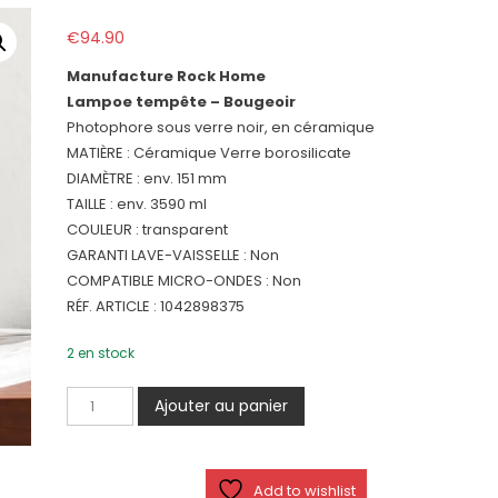
€
94.90
Manufacture Rock Home
Lampoe tempête – Bougeoir
Photophore sous verre noir, en céramique
MATIÈRE : Céramique Verre borosilicate
DIAMÈTRE : env. 151 mm
TAILLE : env. 3590 ml
COULEUR : transparent
GARANTI LAVE-VAISSELLE : Non
COMPATIBLE MICRO-ONDES : Non
RÉF. ARTICLE : 1042898375
2 en stock
quantité
Ajouter au panier
de
Manufacture
Rock
Add to wishlist