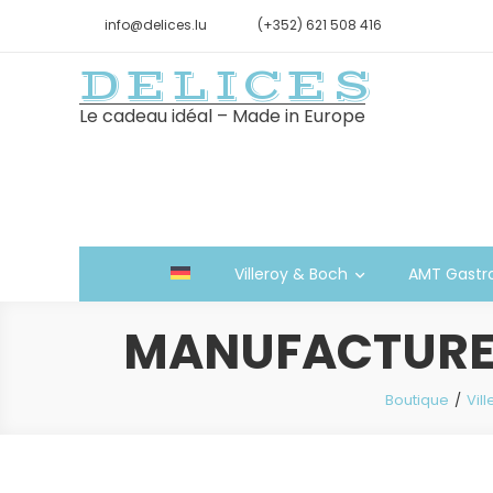
info@delices.lu
(+352) 621 508 416
DELICES
Le cadeau idéal – Made in Europe
Villeroy & Boch
AMT Gastr
MANUFACTURE 
Boutique
Vil