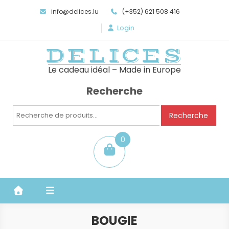
info@delices.lu
(+352) 621 508 416
Login
DELICES
Le cadeau idéal – Made in Europe
Recherche
Recherche
Recherche
pour :
0
item
BOUGIE