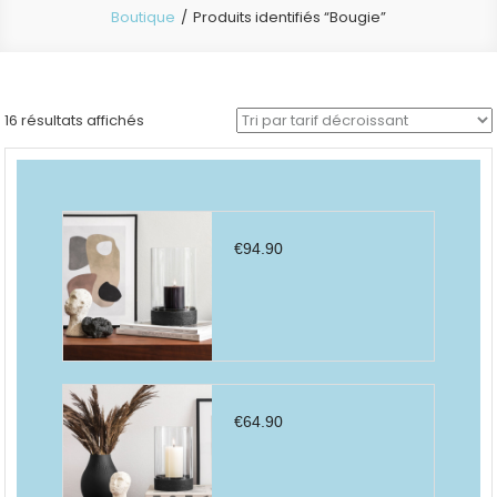
Boutique
Produits identifiés “Bougie”
Trié
16 résultats affichés
par
prix
décroissant
€
94.90
€
64.90