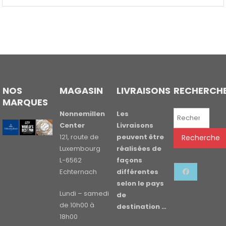
NOS
MAGASIN
LIVRAISONS
RECHERCH
MARQUES
Recherche
Nonnemillen
Les
pour :
Center
Livraisons
121, route de
peuvent être
Recherche
Luxembourg
réalisées de
L-6562
façons
Echternach
différentes
selon le pays
Lundi – samedi
de
de 10h00 à
destination …
18h00