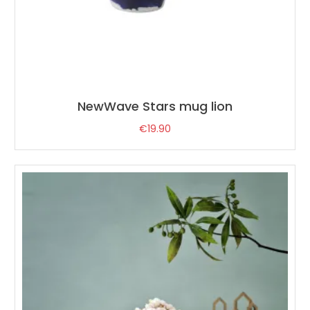
NewWave Stars mug lion
€
19.90