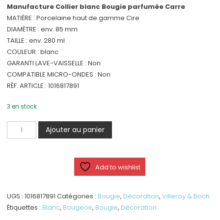
Manufacture Collier blanc Bougie parfumée Carre
MATIÈRE : Porcelaine haut de gamme Cire
DIAMÈTRE : env. 85 mm
TAILLE : env. 280 ml
COULEUR : blanc
GARANTI LAVE-VAISSELLE : Non
COMPATIBLE MICRO-ONDES : Non
RÉF. ARTICLE : 1016817891
3 en stock
quantité
Ajouter au panier
de
Manufacture
Collier
Add to wishlist
blanc
Bougie
parfumée
UGS :
1016817891
Catégories :
Bougie
,
Décoration
,
Villeroy & Boch
Carre
Étiquettes :
Blanc
,
Bougeoir
,
Bougie
,
Décoration