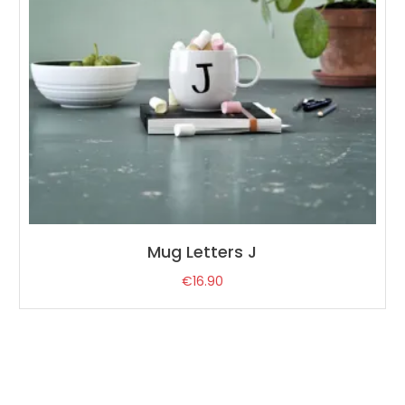
Mug Letters J
€
16.90