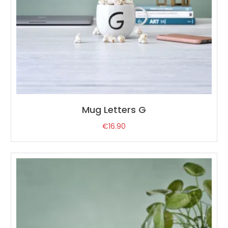
Mug Letters G
€
16.90