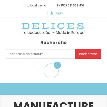
info@delices.lu
(+352) 621 508 416
Login
DELICES
Le cadeau idéal – Made in Europe
Recherche
Recherche
Recherche
pour :
0
item
MANUFACTURE