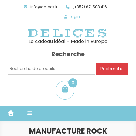
info@delices.lu
(+352) 621 508 416
Login
DELICES
Le cadeau idéal – Made in Europe
Recherche
Recherche
Recherche
pour :
0
item
MANUFACTURE ROCK