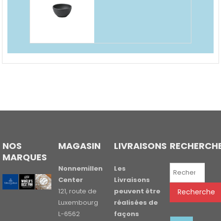
NOS
MAGASIN
LIVRAISONS
RECHERCH
MARQUES
Recherche
Nonnemillen
Les
pour :
Center
Livraisons
121, route de
peuvent être
Recherche
Luxembourg
réalisées de
L-6562
façons