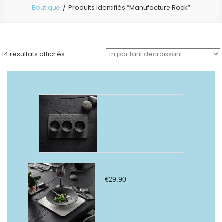
Boutique
Produits identifiés “Manufacture Rock”
Trié
14 résultats affichés
par
prix
décroissant
€
29.90