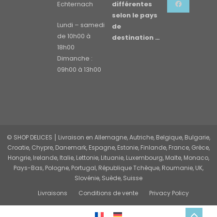
Echternach
différentes
selon le pays
Lundi – samedi
de
de 10h00 à
destination …
18h00
Dimanche :
09h00 à 13h00
© SHOP DELICES ⎮ Livraison en Allemagne, Autriche, Belgique, Bulgarie,
Croatie, Chypre, Danemark, Espagne, Estonie, Finlande, France, Grèce,
Hongrie, Irelande, Italie, Lettonie, Lituanie, Luxembourg, Malte, Monaco,
Pays-Bas, Pologne, Portugal, République Tchèque, Roumanie, UK,
Slovénie, Suède, Suisse
Livraisons
Conditions de vente
Privacy Policy