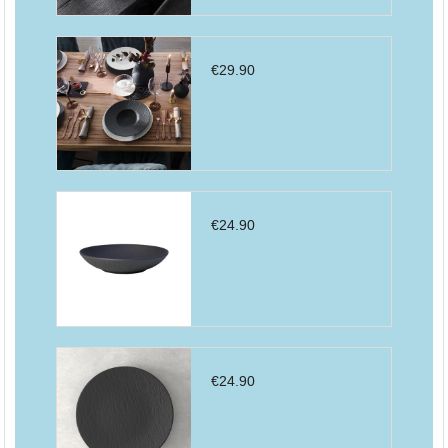
€
29.90
€
24.90
€
24.90