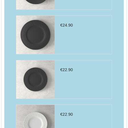
€
24.90
€
22.90
€
22.90