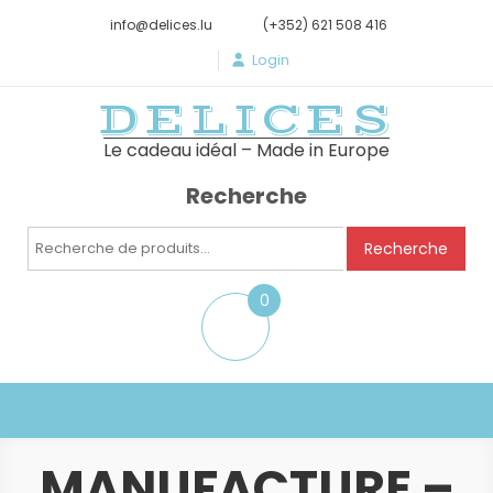
info@delices.lu
(+352) 621 508 416
Login
DELICES
Le cadeau idéal – Made in Europe
Recherche
Recherche
Recherche
pour :
0
item
MANUFACTURE –