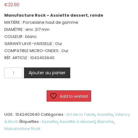
€
22.90
Manufacture Rock – Assiette dessert, ronde
MATIÈRE : Porcelaine haut de gamme
DIAMÈTRE : env. 217 mm
COULEUR : blanc
GARANTI LAVE-VAISSELLE : Oui
COMPATIBLE MICRO-ONDES : Oui
RÉF. ARTICLE : 1042402640
quantité
Ajouter au panier
de
Manufacture
-
Add to wishlist
Assiette
dessert,
ronde,
UGS :
1042402640
Catégories :
Art de la Table
,
Assiette
,
Villeroy
blanche
& Boch
Étiquettes :
Assiette
,
Assiette à dessert
,
Blanche
,
Manufacture Rock