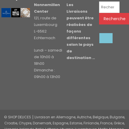
Recherche
Nonnemillen
Les
pour :
Center
Livraisons
121, route de
peuvent être
Recherche
Luxembourg
réalisées de
L-6562
façons
Echternach
différentes
selon le pays
Lundi – samedi
de
de 10h00 à
destination …
18h00
Dimanche :
09h00 à 13h00
© SHOP DELICES ⎮ Livraison en Allemagne, Autriche, Belgique, Bulgarie,
Croatie, Chypre, Danemark, Espagne, Estonie, Finlande, France, Grèce,