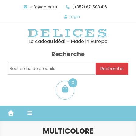
info@delices.lu
(+352) 621 508 416
Login
DELICES
Le cadeau idéal – Made in Europe
Recherche
Recherche
Recherche
pour :
0
item
MULTICOLORE