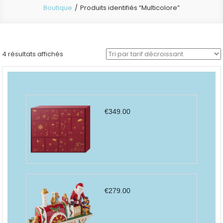
Boutique
Produits identifiés “Multicolore”
Trié
4 résultats affichés
par
prix
décroissant
€
349.00
€
279.00