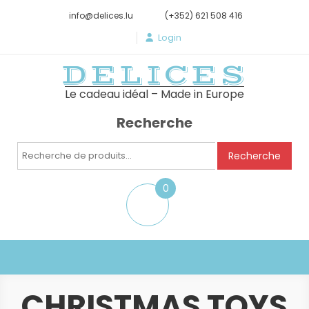
info@delices.lu
(+352) 621 508 416
Login
DELICES
Le cadeau idéal – Made in Europe
Recherche
Recherche
Recherche
pour :
0
item
CHRISTMAS TOYS