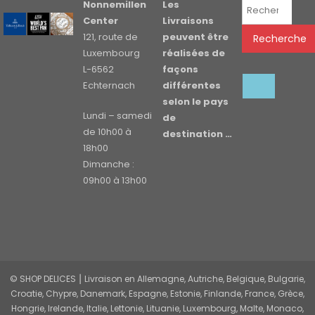
Recherche
Nonnemillen
Les
pour :
Center
Livraisons
121, route de
peuvent être
Recherche
Luxembourg
réalisées de
L-6562
façons
Echternach
différentes
selon le pays
Lundi – samedi
de
de 10h00 à
destination …
18h00
Dimanche :
09h00 à 13h00
© SHOP DELICES ⎮ Livraison en Allemagne, Autriche, Belgique, Bulgarie,
Croatie, Chypre, Danemark, Espagne, Estonie, Finlande, France, Grèce,
Hongrie, Irelande, Italie, Lettonie, Lituanie, Luxembourg, Malte, Monaco,