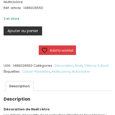
Multiclolore
Réf. article : 1486026550
2 en stock
quantité
Ajouter au panier
de
Christmas
Toys
Add to wishlist
Memory
-
Casse-
UGS :
1486026550
Catégories :
Décoration
,
Noël
,
Villeroy & Boch
Noisettes
Étiquettes :
Casse-Noisettes
,
Multicolore
,
Nutcracker
Description
Description
Décoration de Noël rétro