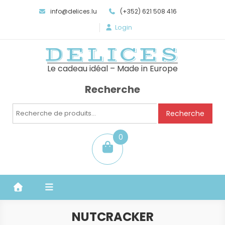
info@delices.lu
(+352) 621 508 416
Login
DELICES
Le cadeau idéal – Made in Europe
Recherche
Recherche
Recherche
pour :
0
item
NUTCRACKER