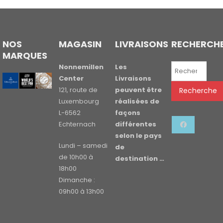
NOS
MAGASIN
LIVRAISONS
RECHERCH
MARQUES
Recherche
Nonnemillen
Les
pour :
Center
Livraisons
121, route de
peuvent être
Recherche
Luxembourg
réalisées de
L-6562
façons
Echternach
différentes
selon le pays
Lundi – samedi
de
de 10h00 à
destination …
18h00
Dimanche :
09h00 à 13h00