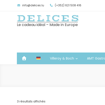
info@delices.lu
(+352) 621 508 416
DELICES
Le cadeau idéal – Made in Europe
Villeroy & Boch
AMT Gastr
Trié
3 résultats affichés