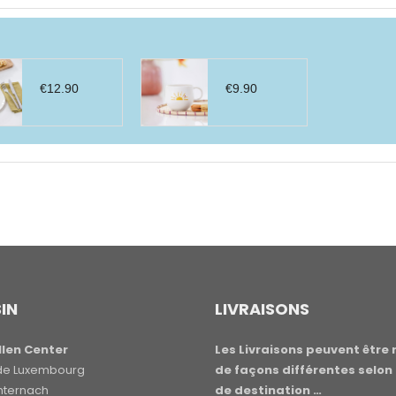
€
12.90
€
9.90
IN
LIVRAISONS
len Center
Les Livraisons peuvent être 
e de Luxembourg
de façons différentes selon 
hternach
de destination …