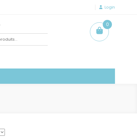
Login
e
0
item