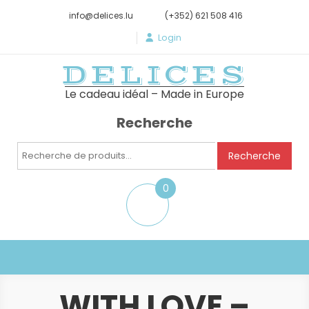
info@delices.lu
(+352) 621 508 416
Login
DELICES
Le cadeau idéal – Made in Europe
Recherche
Recherche
Recherche
pour :
0
item
WITH LOVE –