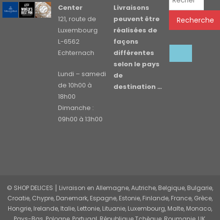
pour :
Center
Livraisons
121, route de
peuvent être
Recherche
Luxembourg
réalisées de
L-6562
façons
Echternach
différentes
selon le pays
Lundi – samedi
de
de 10h00 à
destination …
18h00
Dimanche :
09h00 à 13h00
© SHOP DELICES ⎮ Livraison en Allemagne, Autriche, Belgique, Bulgarie,
Croatie, Chypre, Danemark, Espagne, Estonie, Finlande, France, Grèce,
Hongrie, Irelande, Italie, Lettonie, Lituanie, Luxembourg, Malte, Monaco,
Pays-Bas, Pologne, Portugal, République Tchèque, Roumanie, UK,