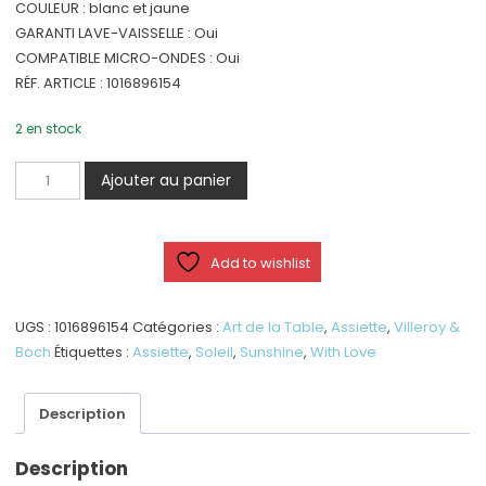
COULEUR : blanc et jaune
GARANTI LAVE-VAISSELLE : Oui
COMPATIBLE MICRO-ONDES : Oui
RÉF. ARTICLE : 1016896154
2 en stock
quantité
Ajouter au panier
de
With
Love
Add to wishlist
-
Assiette
-
UGS :
1016896154
Catégories :
Art de la Table
,
Assiette
,
Villeroy &
Hello
Boch
Étiquettes :
Assiette
,
Soleil
,
Sunshine
,
With Love
Sunshine
21
Description
cm
ø
Description