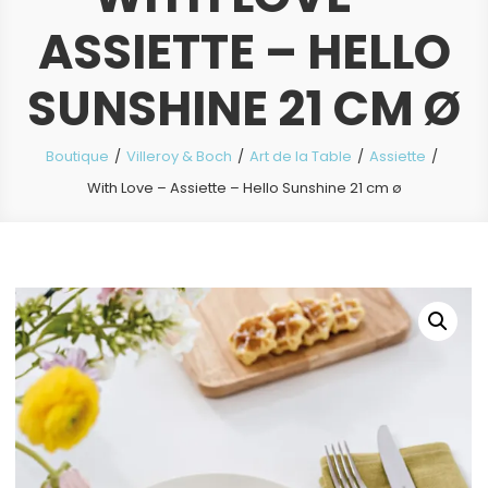
ASSIETTE – HELLO
SUNSHINE 21 CM Ø
Boutique
Villeroy & Boch
Art de la Table
Assiette
With Love – Assiette – Hello Sunshine 21 cm ø