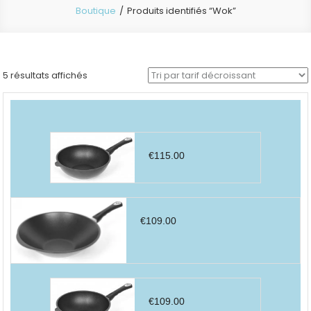
Boutique
Produits identifiés “Wok”
Trié
5 résultats affichés
par
prix
décroissant
€
115.00
€
109.00
€
109.00