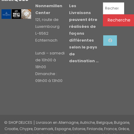
Recherche
Nonnemillen
Les
pour :
Center
Livraisons
121, route de
peuvent être
Recherche
Luxembourg
réalisées de
L-6562
façons
Echternach
différentes
selon le pays
Lundi – samedi
de
de 10h00 à
destination …
18h00
Dimanche :
09h00 à 13h00
© SHOP DELICES ⎮ Livraison en Allemagne, Autriche, Belgique, Bulgarie,
Croatie, Chypre, Danemark, Espagne, Estonie, Finlande, France, Grèce,