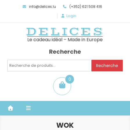
info@delices.lu
(+352) 621 508 416
Login
DELICES
Le cadeau idéal – Made in Europe
Recherche
Recherche
Recherche
pour :
0
item
WOK