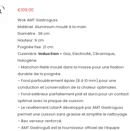
€
109.00
Wok AMT Gastroguss.
Matériel: Aluminium moulé à la main.
Diamètre : 36 cm.
Hauteur: 9 cm.
Poignée fixe: 21 cm.
Cuisinière:
Induction
+ Gaz, Electricité, Céramique,
Halogène.
– Manchon fileté moulé dans la masse pour une fixation
durable de la poignée.
– Fond particulièrement épais (8 à 10 mm) pour une
conduction et conservation de la chaleur optimales.
– Fond extérieur parfaitement plat et durci pour un contact
optimal avec la plaque de cuisson.
– Le revêtement Lotan® développé par AMT Gastroguss
permet une cuisson sans graisse et simplifie le nettoyage.
– Bec verseur renforcé.
– AMT Gastroguß est le fournisseur officiel de l’équipe