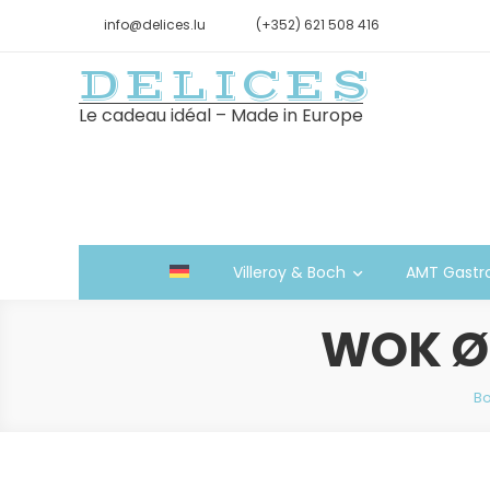
info@delices.lu
(+352) 621 508 416
DELICES
Le cadeau idéal – Made in Europe
Villeroy & Boch
AMT Gastr
WOK Ø 
Bo