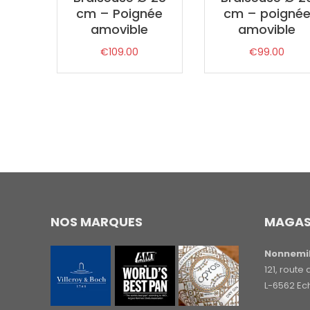
cm – Poignée
cm – poigné
amovible
amovible
€
109.00
€
99.00
NOS MARQUES
MAGAS
Nonnemil
121, rout
L-6562 Ec