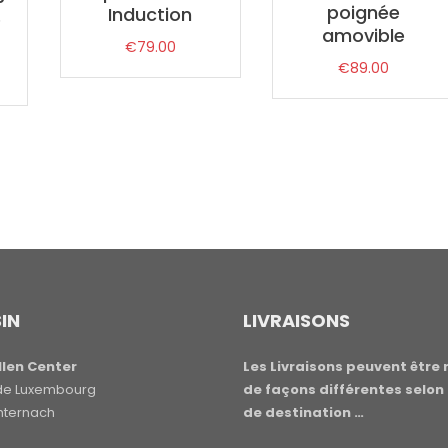
poignée
Induction
e
amovible
€
79.00
€
89.00
IN
LIVRAISONS
len Center
Les Livraisons peuvent être 
e de Luxembourg
de façons différentes selon 
hternach
de destination …