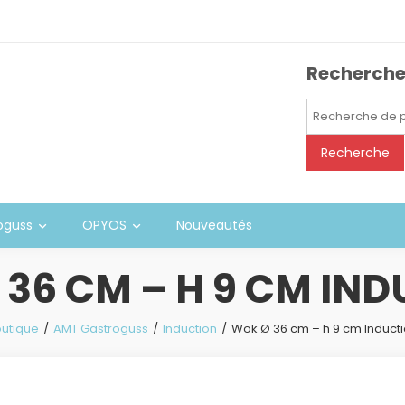
Recherch
Recherche
pour :
Recherche
oguss
OPYOS
Nouveautés
36 CM – H 9 CM IN
utique
AMT Gastroguss
Induction
Wok Ø 36 cm – h 9 cm Induct