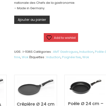
nationale des Chefs de la gastronomie.
– Made in Germany.
quantité
Ajouter au panier
de
Wok
Ø
Add to wishlist
36
cm
-
UGS :
I-1136S
Catégories :
AMT Gastroguss
,
Induction
,
Poêle 
h
frire
,
Wok
Étiquettes :
Induction
,
Poignée fixe
,
Wok
9
cm
Induction
Poêle Ø 24 cm –
Crêpière Ø 24 cm
6