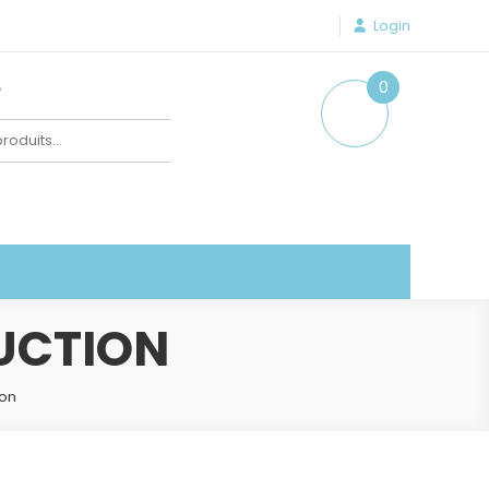
Login
e
0
item
DUCTION
ion