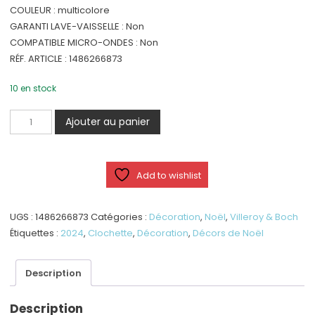
COULEUR : multicolore
GARANTI LAVE-VAISSELLE : Non
COMPATIBLE MICRO-ONDES : Non
RÉF. ARTICLE : 1486266873
10 en stock
quantité
Ajouter au panier
de
Annual
Christmas
Add to wishlist
Edition
-
Clochette
UGS :
1486266873
Catégories :
Décoration
,
Noël
,
Villeroy & Boch
2024
Étiquettes :
2024
,
Clochette
,
Décoration
,
Décors de Noël
Description
Description