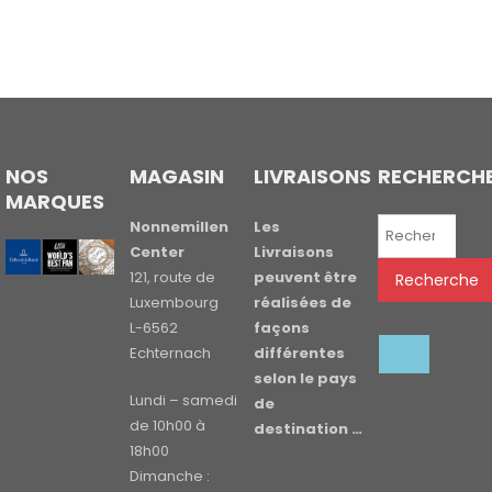
NOS
MAGASIN
LIVRAISONS
RECHERCH
MARQUES
Recherche
Nonnemillen
Les
pour :
Center
Livraisons
121, route de
peuvent être
Recherche
Luxembourg
réalisées de
L-6562
façons
Echternach
différentes
selon le pays
Lundi – samedi
de
de 10h00 à
destination …
18h00
Dimanche :