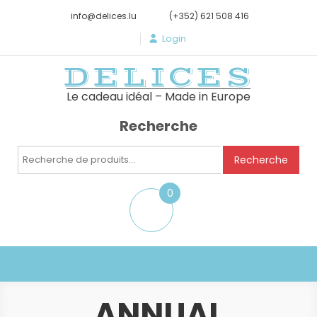
info@delices.lu
(+352) 621 508 416
Login
DELICES
Le cadeau idéal – Made in Europe
Recherche
Recherche
Recherche
pour :
0
item
ANNUAL