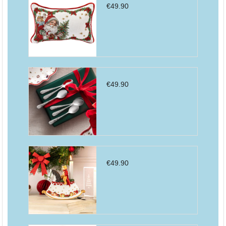
€
49.90
€
49.90
€
49.90