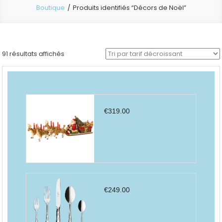
Boutique
Produits identifiés “Décors de Noël”
Trié
91 résultats affichés
par
prix
décroissant
€
319.00
€
249.00