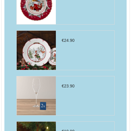
€
24.90
€
23.90