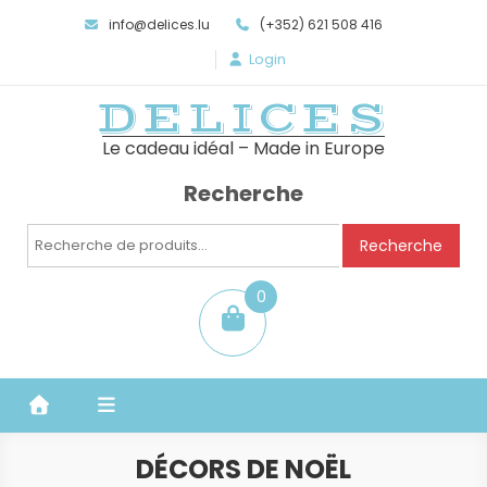
info@delices.lu
(+352) 621 508 416
Login
DELICES
Le cadeau idéal – Made in Europe
Recherche
Recherche
Recherche
pour :
0
item
DÉCORS DE NOËL