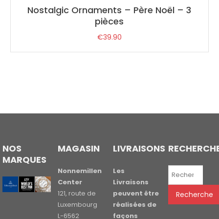
Nostalgic Ornaments – Père Noël – 3
pièces
€
39.90
NOS
MAGASIN
LIVRAISONS
RECHERCH
MARQUES
Recherche
Nonnemillen
Les
pour :
Center
Livraisons
121, route de
peuvent être
Recherche
Luxembourg
réalisées de
L-6562
façons