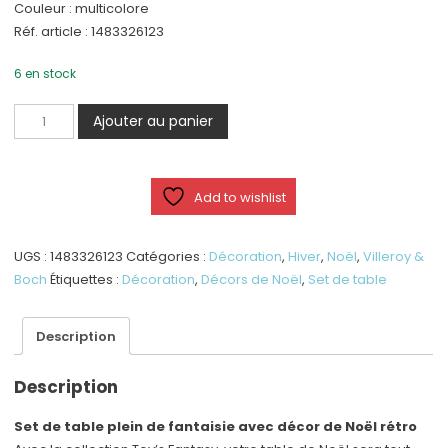
Couleur : multicolore
Réf. article : 1483326123
6 en stock
quantité
Ajouter au panier
de
Toy’s
Fantasy
Add to wishlist
-
Set
de
UGS :
1483326123
Catégories :
Décoration
,
Hiver
,
Noël
,
Villeroy &
table
Boch
Étiquettes :
Décoration
,
Décors de Noël
,
Set de table
-
32
Description
x
48
Description
cm
Set de table plein de fantaisie avec décor de Noël rétro