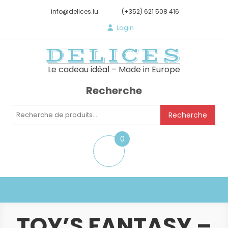
info@delices.lu
(+352) 621 508 416
Login
DELICES
Le cadeau idéal – Made in Europe
Recherche
Recherche
Recherche
pour :
0
item
TOY’S FANTASY –