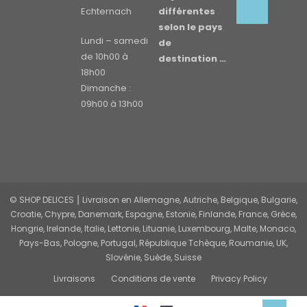
Echternach
différentes
selon le pays
Lundi – samedi
de
de 10h00 à
destination …
18h00
Dimanche :
09h00 à 13h00
© SHOP DELICES ⎮ Livraison en Allemagne, Autriche, Belgique, Bulgarie,
Croatie, Chypre, Danemark, Espagne, Estonie, Finlande, France, Grèce,
Hongrie, Irelande, Italie, Lettonie, Lituanie, Luxembourg, Malte, Monaco,
Pays-Bas, Pologne, Portugal, République Tchèque, Roumanie, UK,
Slovénie, Suède, Suisse
Livraisons
Conditions de vente
Privacy Policy