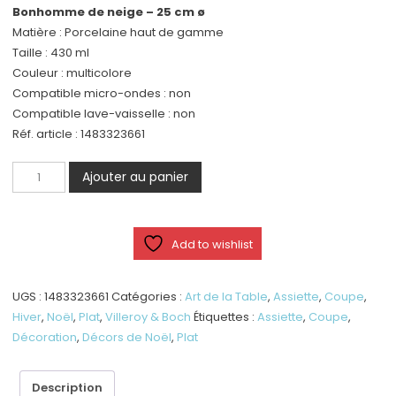
Bonhomme de neige – 25 cm ø
Matière : Porcelaine haut de gamme
Taille : 430 ml
Couleur : multicolore
Compatible micro-ondes : non
Compatible lave-vaisselle : non
Réf. article : 1483323661
quantité
Ajouter au panier
de
Toy’s
Fantasy
Add to wishlist
-
Assiette
creuse
UGS :
1483323661
Catégories :
Art de la Table
,
Assiette
,
Coupe
,
-
Hiver
,
Noël
,
Plat
,
Villeroy & Boch
Étiquettes :
Assiette
,
Coupe
,
Magasin
Décoration
,
Décors de Noël
,
Plat
de
jouets
Description