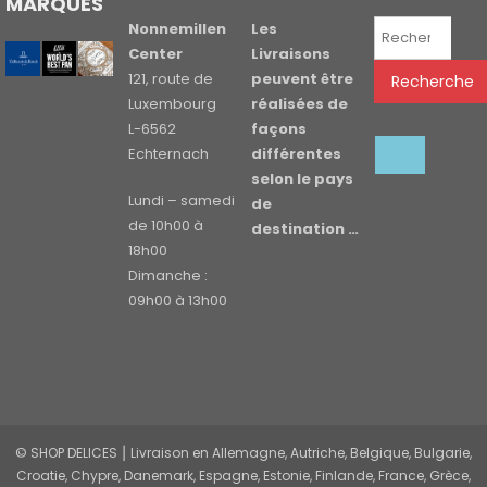
MARQUES
Recherche
Nonnemillen
Les
pour :
Center
Livraisons
121, route de
peuvent être
Recherche
Luxembourg
réalisées de
L-6562
façons
Echternach
différentes
selon le pays
Lundi – samedi
de
de 10h00 à
destination …
18h00
Dimanche :
09h00 à 13h00
© SHOP DELICES ⎮ Livraison en Allemagne, Autriche, Belgique, Bulgarie,
Croatie, Chypre, Danemark, Espagne, Estonie, Finlande, France, Grèce,