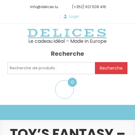
info@delices.lu
(+352) 621 508 416
Login
DELICES
Le cadeau idéal – Made in Europe
Recherche
Recherche
Recherche
pour :
0
item
TOY’S FANTASY –