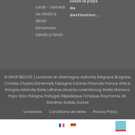
selon le pays
Lundi – samedi
de
de 10h00 à
destination …
18h00
Dimanche :
09h00 à 13h00
© SHOP DELICES ⎮ Livraison en Allemagne, Autriche, Belgique, Bulgarie,
Croatie, Chypre, Danemark, Espagne, Estonie, Finlande, France, Grèce,
Hongrie, Irelande, Italie, Lettonie, Lituanie, Luxembourg, Malte, Monaco,
Pays-Bas, Pologne, Portugal, République Tchèque, Roumanie, UK,
Slovénie, Suède, Suisse
Livraisons
Conditions de vente
Privacy Policy