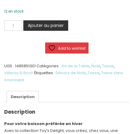
12 en stock
quantité
Ajouter au panier
de
Tasse
à
Add to wishlist
café/thé
UGS :
1485851301
Catégories :
Art de la Table
,
Noël
,
Tasse
,
Villeroy & Boch
Étiquettes :
Décors de Noël
,
Tassa
,
Tasse sans
soucoupe
Description
Description
Pour votre boisson préférée en hiver
Avec la collection Toy’s Delight, vous créez, chez vous, une