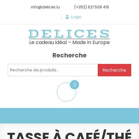
info@delices.lu
(+352) 621 508 416
Login
DELICES
Le cadeau idéal – Made in Europe
Recherche
Recherche
Recherche
pour :
0
item
TASSE À CAFÉ/THÉ