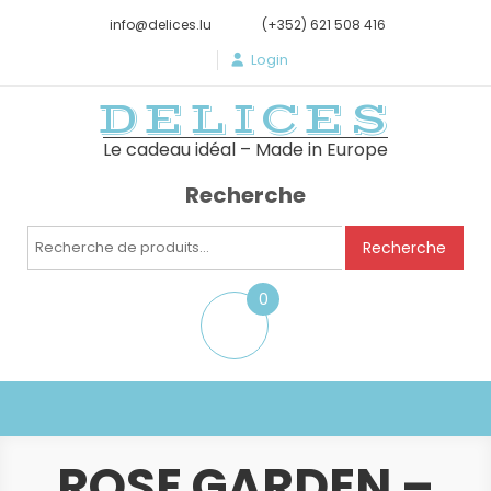
info@delices.lu
(+352) 621 508 416
Login
DELICES
Le cadeau idéal – Made in Europe
Recherche
Recherche
Recherche
pour :
0
item
ROSE GARDEN –