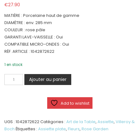
€
27.90
MATIÈRE : Porcelaine haut de gamme
DIAMÈTRE : env. 285 mm
COULEUR : rose pâle
GARANTI LAVE-VAISSELLE : Oui
COMPATIBLE MICRO-ONDES : Oui
RÉF. ARTICLE : 1042872622
1 en stock
quantité
Ajouter au panier
de
Rose
Garden
Add to wishlist
-
Assiette
plate
UGS :
1042872622
Catégories :
Art de la Table
,
Assiette
,
Villeroy &
à
Boch
Étiquettes :
Assiette plate
,
Fleurs
,
Rose Garden
rebords