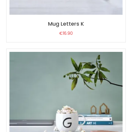
Mug Letters K
€
16.90