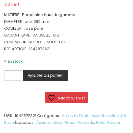
€
27.90
MATIÈRE : Porcelaine haut de gamme
DIAMÈTRE : env. 285 mm
COULEUR : rose pâle
GARANTI LAVE-VAISSELLE : Oui
COMPATIBLE MICRO-ONDES : Oui
RÉF. ARTICLE : 1042872621
4 en stock
quantité
Ajouter au panier
de
Rose
Garden
Add to wishlist
-
Assiette
plate
UGS :
1042872621
Catégories :
Art de la Table
,
Assiette
,
Villeroy &
à
Boch
Étiquettes :
Assiette plate
,
Fleurs
,
Rebords
,
Rose Garden
rebords