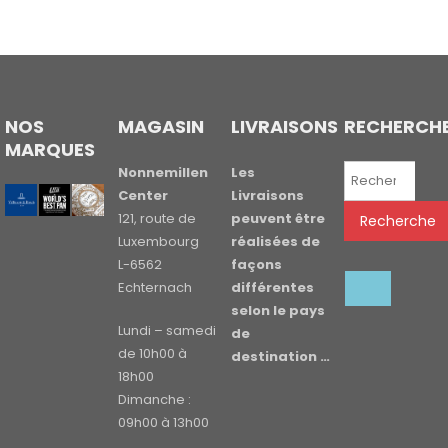
NOS
MAGASIN
LIVRAISONS
RECHERCH
MARQUES
Recherche
Nonnemillen
Les
pour :
Center
Livraisons
121, route de
peuvent être
Recherche
Luxembourg
réalisées de
L-6562
façons
Echternach
différentes
selon le pays
Lundi – samedi
de
de 10h00 à
destination …
18h00
Dimanche :
09h00 à 13h00