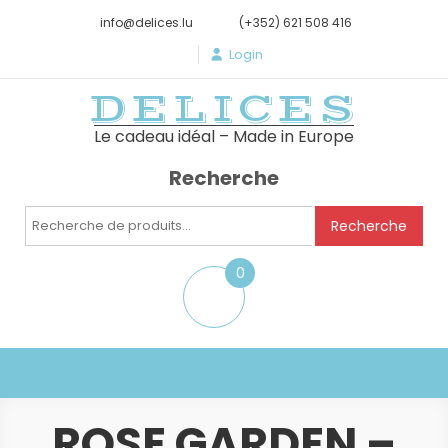
info@delices.lu
(+352) 621 508 416
Login
DELICES
Le cadeau idéal – Made in Europe
Recherche
Recherche
Recherche
pour :
0
item
ROSE GARDEN –