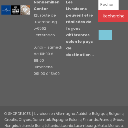
Recherche
Nonnemillen
Les
pour :
Center
Livraisons
121, route de
peuvent être
Recherche
Luxembourg
réalisées de
L-6562
façons
Echternach
différentes
selon le pays
Lundi – samedi
de
de 10h00 à
destination …
18h00
Dimanche :
09h00 à 13h00
© SHOP DELICES ⎮ Livraison en Allemagne, Autriche, Belgique, Bulgarie,
Croatie, Chypre, Danemark, Espagne, Estonie, Finlande, France, Grèce,
Hongrie, Irelande, Italie, Lettonie, Lituanie, Luxembourg, Malte, Monaco,