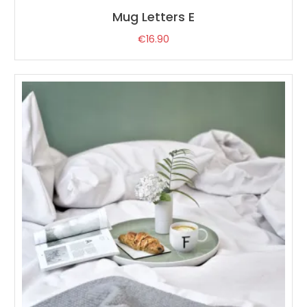
Mug Letters E
€
16.90