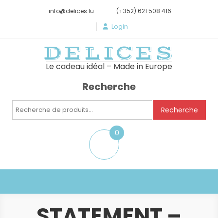
info@delices.lu
(+352) 621 508 416
Login
DELICES
Le cadeau idéal – Made in Europe
Recherche
Recherche
Recherche
pour :
0
item
STATEMENT –