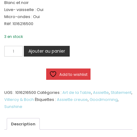
Blanc et noir
Lave- vaisselle : Oui
Micro-ondes : Oui
Réf: 1016216500
3 en stock
quantité
Ajouter au panier
de
Statement
-
Add to wishlist
Assiette
creuse
«
UGS :
1016216500
Catégories :
Art de la Table
,
Assiette
,
Statement
,
je
Villeroy & Boch
Étiquettes :
Assiette creuse
,
Goodmorning
,
t'aime
Sunshine
»
Description