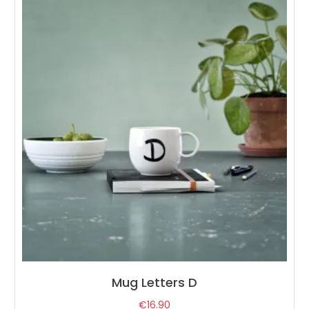
Mug Letters D
€
16.90