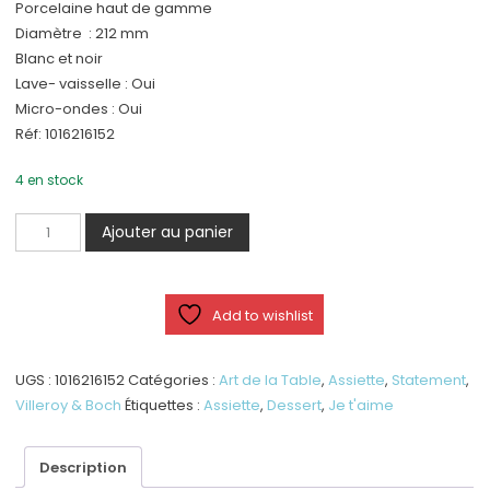
Porcelaine haut de gamme
Diamètre : 212 mm
Blanc et noir
Lave- vaisselle : Oui
Micro-ondes : Oui
Réf: 1016216152
4 en stock
quantité
Ajouter au panier
de
Statement
-
Add to wishlist
Assiette
"Je
t’aime"
UGS :
1016216152
Catégories :
Art de la Table
,
Assiette
,
Statement
,
Villeroy & Boch
Étiquettes :
Assiette
,
Dessert
,
Je t'aime
Description