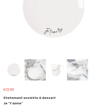
€
12.90
Statement assiette à dessert
Je “t’aime”