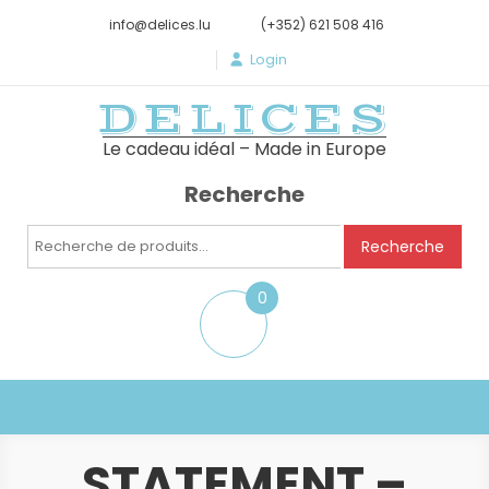
info@delices.lu
(+352) 621 508 416
Login
DELICES
Le cadeau idéal – Made in Europe
Recherche
Recherche
Recherche
pour :
0
item
STATEMENT –