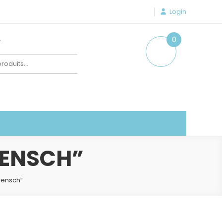
Login
e
0
item
MENSCH”
mensch”