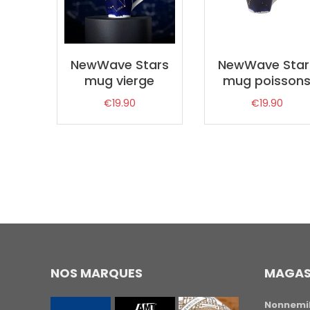
NewWave Stars
NewWave Star
mug vierge
mug poisson
€
19.90
€
19.90
NOS MARQUES
MAGAS
Nonnemil