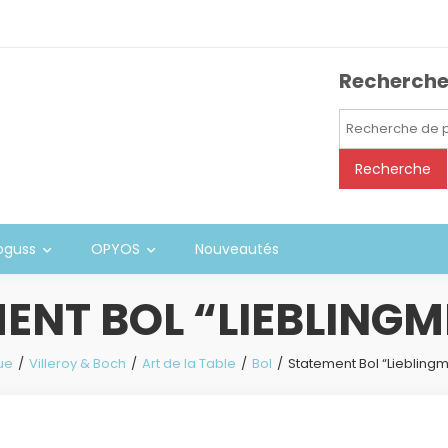
Recherch
Recherche
pour :
Recherche
oguss
OPYOS
Nouveautés
ENT BOL “LIEBLING
ue
Villeroy & Boch
Art de la Table
Bol
Statement Bol “Liebling