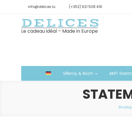
info@delices.lu
(+352) 621 508 416
DELICES
Le cadeau idéal – Made in Europe
Villeroy & Boch
AMT Gastr
STATEM
Boutiq