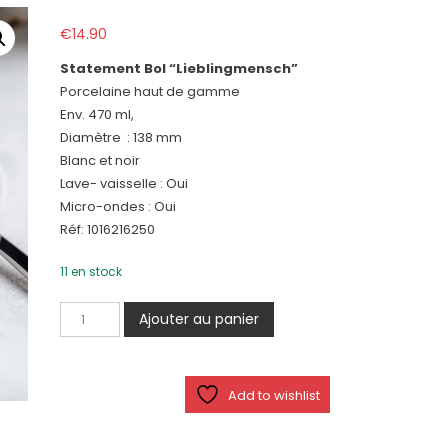
€
14.90
Statement Bol “Lieblingmensch”
Porcelaine haut de gamme
Env. 470 ml,
Diamètre : 138 mm
Blanc et noir
Lave- vaisselle : Oui
Micro-ondes : Oui
Réf: 1016216250
11 en stock
quantité
Ajouter au panier
de
Statement
Bol
Add to wishlist
"Lieblingmensch"