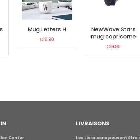
s
Mug Letters H
NewWave Stars
s
mug capricorne
€
16.90
€
19.90
IN
LIVRAISONS
len Center
Les Livraisons peuvent être 