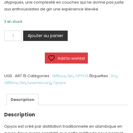
atypiques, une complexité en couches qui ne donne pas juste
aux enthousiastes de gin une expérience élevée.
3 en stock
quantité
Ajouter au panier
de
GIFTBOX
-
Add to wishlist
Dry
Gin
UGS :
ART 15
Catégories :
Giftbox
,
Gin
,
OPYOS
Étiquettes :
Dry
,
Giftbox
,
Gin
,
Luxembourg
,
Opyos
Description
Description
Opyos est créé par distillation traditionnelle en alambique en