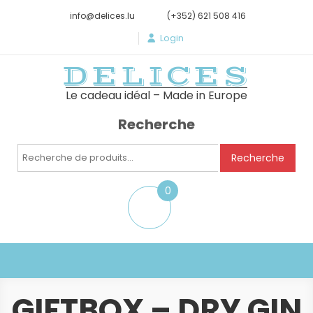
info@delices.lu
(+352) 621 508 416
Login
DELICES
Le cadeau idéal – Made in Europe
Recherche
Recherche
Recherche
pour :
0
item
GIFTBOX – DRY GIN