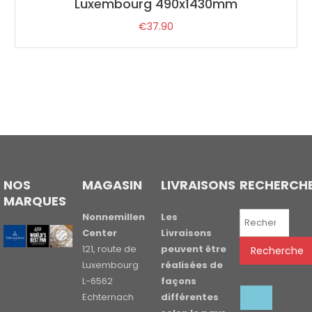
Luxembourg 490x1430mm
€
37.90
NOS
MAGASIN
LIVRAISONS
RECHERCH
MARQUES
Recherche
Nonnemillen
Les
pour :
Center
Livraisons
121, route de
peuvent être
Recherche
Luxembourg
réalisées de
L-6562
façons
Echternach
différentes