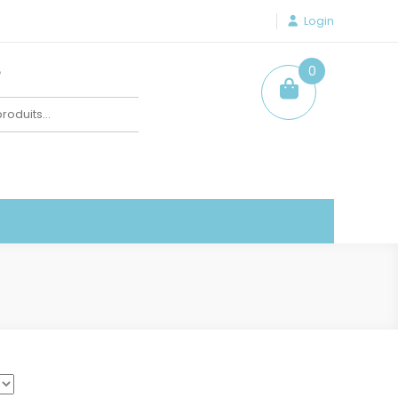
Login
e
0
item