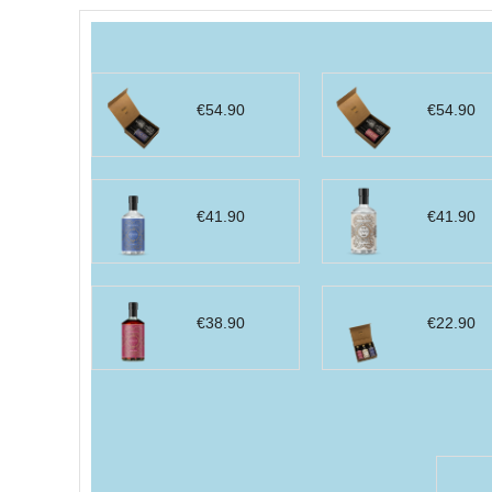
par
prix
décroissant
€
54.90
€
54.90
€
41.90
€
41.90
€
38.90
€
22.90