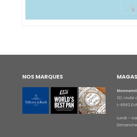
NOS MARQUES
MAGAS
Nonnemil
121, rout
L-6562 Ec
Lundi – s
Dimanche 