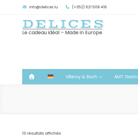
info@delices.lu
(+352) 621 508 416
DELICES
Le cadeau idéal – Made in Europe
Villeroy & Boch
AMT Gastr
Trié
13 résultats affichés