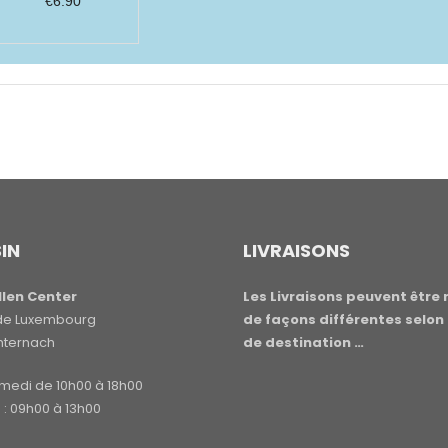
€
6.90
IN
LIVRAISONS
len Center
Les Livraisons peuvent être 
e de Luxembourg
de façons différentes selon 
hternach
de destination …
amedi de 10h00 à 18h00
: 09h00 à 13h00