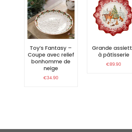
Toy’s Fantasy –
Grande assiet
Coupe avec relief
à pâtisserie
bonhomme de
€
89.90
neige
€
34.90