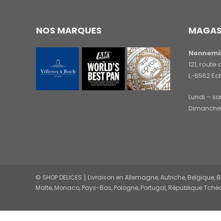
NOS MARQUES
MAGAS
Nonnemil
121, rout
L-6562 Ec
Lundi – s
Dimanche 
© SHOP DELICES ⎮ Livraison en Allemagne, Autriche, Belgique, Bul
Malte, Monaco, Pays-Bas, Pologne, Portugal, République Tchèq