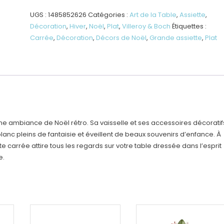
Grande
assiette
UGS :
1485852626
Catégories :
Art de la Table
,
Assiette
,
plate,
Décoration
,
Hiver
,
Noël
,
Plat
,
Villeroy & Boch
Étiquettes :
carrée
Carrée
,
Décoration
,
Décors de Noël
,
Grande assiette
,
Plat
 une ambiance de Noël rétro. Sa vaisselle et ses accessoires décoratif
lanc pleins de fantaisie et éveillent de beaux souvenirs d’enfance. À
te carrée attire tous les regards sur votre table dressée dans l’esprit
e.