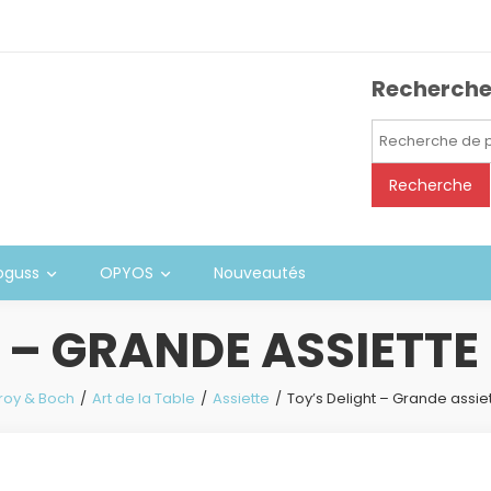
Recherch
Recherche
pour :
Recherche
oguss
OPYOS
Nouveautés
 – GRANDE ASSIETTE
eroy & Boch
Art de la Table
Assiette
Toy’s Delight – Grande assie