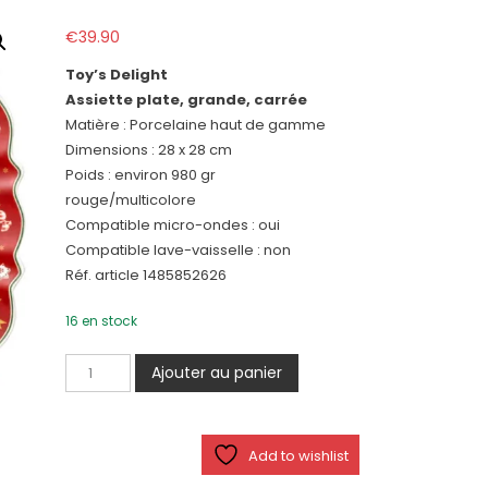
€
39.90
Toy’s Delight
Assiette plate, grande, carrée
Matière : Porcelaine haut de gamme
Dimensions : 28 x 28 cm
Poids : environ 980 gr
rouge/multicolore
Compatible micro-ondes : oui
Compatible lave-vaisselle : non
Réf. article 1485852626
16 en stock
quantité
Ajouter au panier
de
Toy’s
Delight
Add to wishlist
-