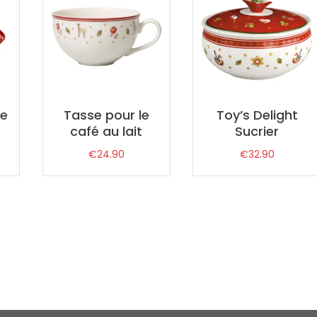
te
Tasse pour le
Toy’s Delight
café au lait
Sucrier
€
24.90
€
32.90