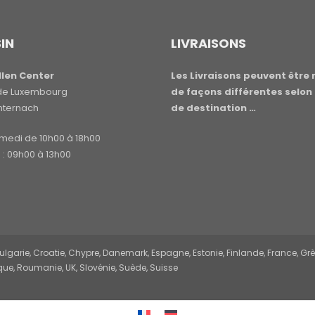
IN
LIVRAISONS
len Center
Les Livraisons peuvent être 
e de Luxembourg
de façons différentes selon 
hternach
de destination …
amedi de 10h00 à 18h00
: 09h00 à 13h00
garie, Croatie, Chypre, Danemark, Espagne, Estonie, Finlande, France, Grèce,
ue, Roumanie, UK, Slovénie, Suède, Suisse