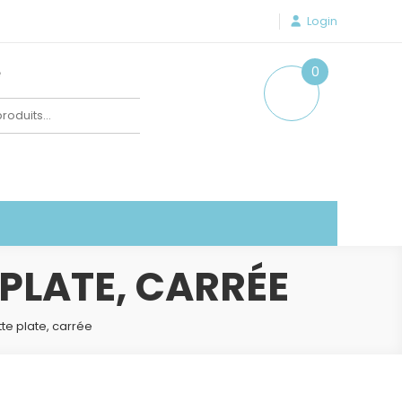
Login
e
0
item
 PLATE, CARRÉE
tte plate, carrée