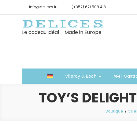
info@delices.lu
(+352) 621 508 416
DELICES
Le cadeau idéal – Made in Europe
Villeroy & Boch
AMT Gastr
TOY’S DELIGHT
Boutique
Vill